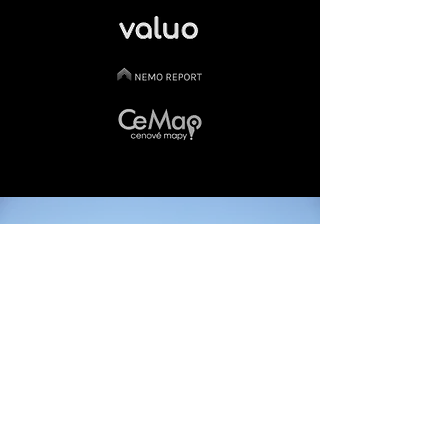
získat odhad tržní ceny